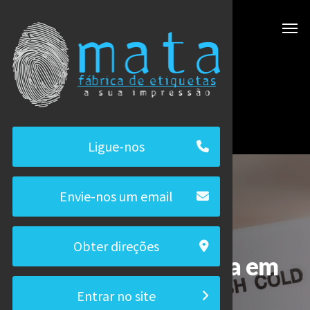
Skip
Menu
to
main
content
Ligue-nos
Envie-nos um email
Obter direções
Qualidade expressa em
etiquetas
Entrar no site